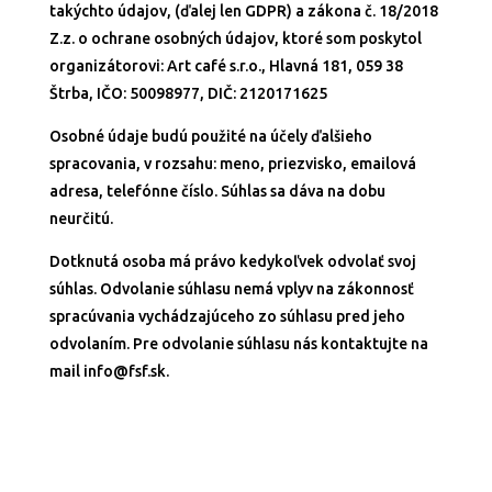
takýchto údajov, (ďalej len GDPR) a zákona č. 18/2018
Z.z. o ochrane osobných údajov, ktoré som poskytol
organizátorovi: Art café s.r.o., Hlavná 181, 059 38
Štrba, IČO: 50098977, DIČ: 2120171625
Osobné údaje budú použité na účely ďalšieho
spracovania, v rozsahu: meno, priezvisko, emailová
adresa, telefónne číslo. Súhlas sa dáva na dobu
neurčitú.
Dotknutá osoba má právo kedykoľvek odvolať svoj
súhlas. Odvolanie súhlasu nemá vplyv na zákonnosť
spracúvania vychádzajúceho zo súhlasu pred jeho
odvolaním. Pre odvolanie súhlasu nás kontaktujte na
mail info@fsf.sk.