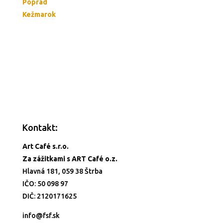
Poprad
Kežmarok
Kontakt:
Art Café s.r.o.
Za zážitkami s ART Café o.z.
Hlavná 181, 059 38 Štrba
IČO: 50 098 97
DIČ: 2120171625
info@fsf.sk