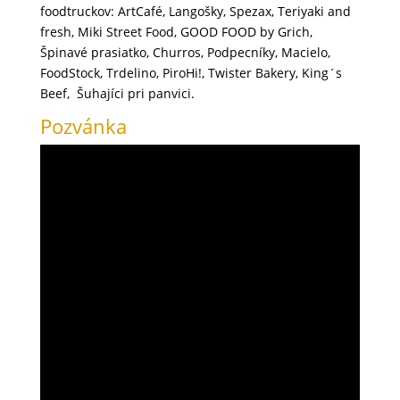
foodtruckov: ArtCafé, Langošky, Spezax, Teriyaki and
fresh, Miki Street Food, GOOD FOOD by Grich,
Špinavé prasiatko, Churros, Podpecníky, Macielo,
FoodStock, Trdelino, PiroHi!, Twister Bakery, King´s
Beef, Šuhajíci pri panvici.
Pozvánka